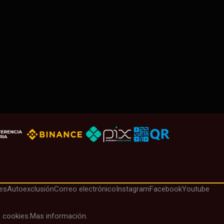
les
Autoexclusión
Correo electrónico
Instagram
Facebook
Youtube
s cookies.
Mas información
.