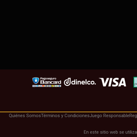
Quiénes Somos
Términos y Condiciones
Juego Responsable
Reg
En este sitio web se utiliz