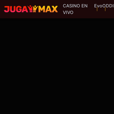
CASINO EN
Evo
ODD
VIVO