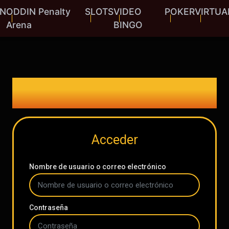
IN
ODDIN Penalty
SLOTS
VIDEO
POKER
VIRTUA
Arena
BINGO
Bienvenido/a
Acceder
Nombre de usuario o correo electrónico
Contraseña